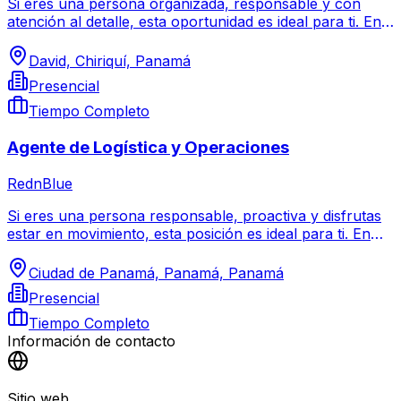
Si eres una persona organizada, responsable y con
atención al detalle, esta oportunidad es ideal para ti. En
RednBlue, buscamos un Asistente Contable
comprometido y proactivo para apoyar en la gestión
David, Chiriquí, Panamá
financiera de la empresa. Si te interesa trabajar con
Presencial
información numérica, mantener el orden en los
procesos contables y contribuir al buen funcionamiento
Tiempo Completo
administrativo, esta oportunidad es para ti.
Agente de Logística y Operaciones
RednBlue
Si eres una persona responsable, proactiva y disfrutas
estar en movimiento, esta posición es ideal para ti. En
RednBlue, buscamos un Agente de Logística y
Operaciones comprometido y con buena actitud para
Ciudad de Panamá, Panamá, Panamá
formar parte de nuestro equipo. Si te gusta trabajar de
Presencial
forma organizada, brindar un servicio confiable y ser
parte esencial del proceso logístico, esta oportunidad es
Tiempo Completo
para ti.
Información de contacto
Sitio web